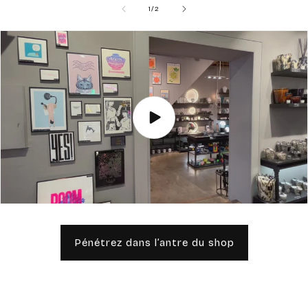
de
1
/
2
Pénétrez dans l’antre du shop