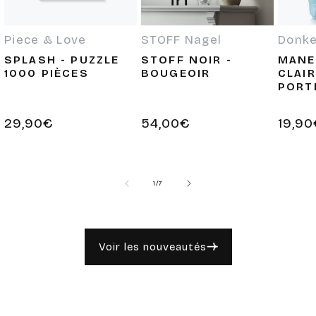
Piece & Love
STOFF Nagel
Donk
Fournisseur :
Fournisseur :
Fournis
SPLASH - PUZZLE
STOFF NOIR -
MANE
1000 PIÈCES
BOUGEOIR
CLAIR
PORT
Prix
29,90€
Prix
54,00€
Prix
19,9
habituel
habituel
habit
de
1
/
7
Voir les nouveautés