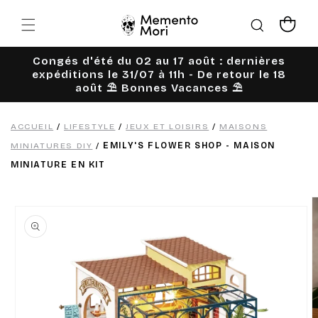
Ignorer et
passer au
Panier
contenu
Congés d'été du 02 au 17 août : dernières
expéditions le 31/07 à 11h - De retour le 18
août ⛱️ Bonnes Vacances ⛱️
ACCUEIL
/
LIFESTYLE
/
JEUX ET LOISIRS
/
MAISONS
MINIATURES DIY
/
EMILY'S FLOWER SHOP - MAISON
MINIATURE EN KIT
Passer aux
informations
produits