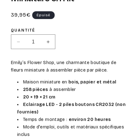
Prix
39,95€
Épuisé
habituel
QUANTITÉ
Réduire
Augmenter
la
la
quantité
quantité
Emily’s Flower Shop, une charmante boutique de
de
de
fleurs miniature à assembler pièce par pièce.
Emily&#39;s
Emily&#39;s
Flower
Flower
Maison miniature en
bois, papier et métal
Shop
Shop
258 pièces
à assembler
-
-
Maison
Maison
20 × 19 × 21 cm
Miniature
Miniature
Eclairage LED -
2 piles boutons CR2032
(non
en
en
fournies)
Kit
Kit
Temps de montage :
environ 20 heures
Mode d'emploi, outils et matériaux spécifiques
inclus