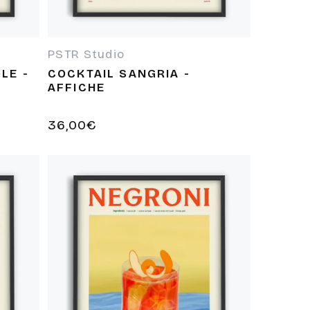
PSTR Studio
Fournisseur :
LE -
COCKTAIL SANGRIA -
AFFICHE
Prix
36,00€
habituel