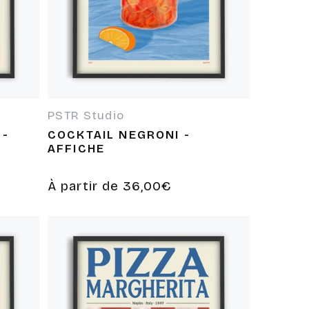
PSTR Studio
Fournisseur :
 -
COCKTAIL NEGRONI -
AFFICHE
Prix
À partir de 36,00€
habituel