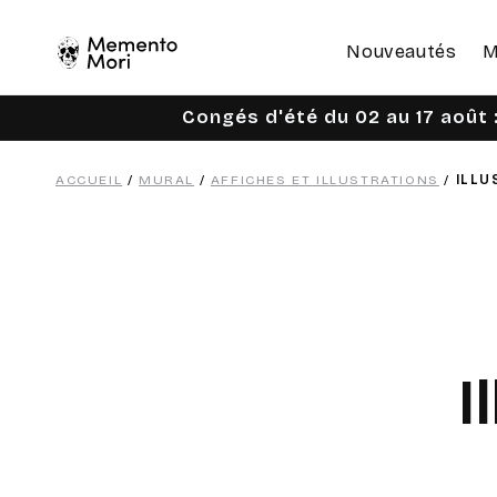
Ignorer et
passer au
contenu
Nouveautés
M
Congés d'été du 02 au 17 août :
ACCUEIL
/
MURAL
/
AFFICHES ET ILLUSTRATIONS
/
ILLU
I
o