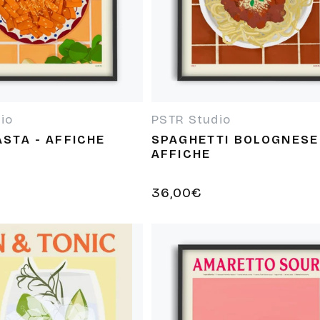
io
PSTR Studio
 :
Fournisseur :
STA - AFFICHE
SPAGHETTI BOLOGNESE
AFFICHE
Prix
36,00€
habituel