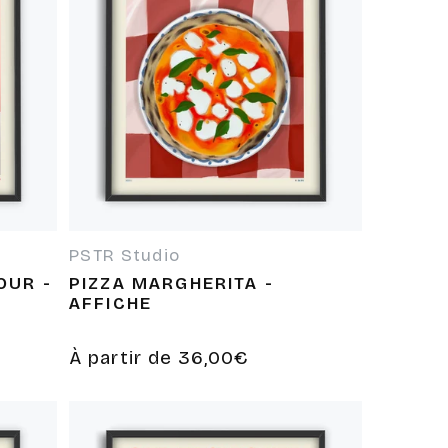
PSTR Studio
Fournisseur :
OUR -
PIZZA MARGHERITA -
AFFICHE
Prix
À partir de 36,00€
habituel