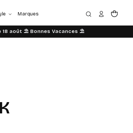
yle
Marques
Connexion
Panier
le 18 août ⛱️ Bonnes Vacances ⛱️
PK