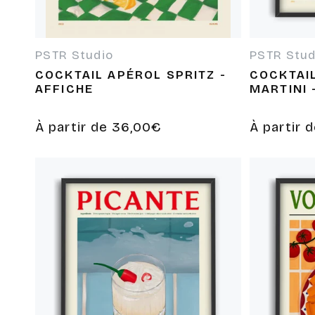
o
n
PSTR Studio
PSTR Stud
Fournisseur :
Fournisseur
COCKTAIL APÉROL SPRITZ -
COCKTAI
AFFICHE
MARTINI 
:
Prix
À partir de 36,00€
Prix
À partir 
habituel
habituel