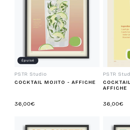
Épuisé
PSTR Studio
PSTR Stud
Fournisseur :
Fournisseur
COCKTAIL MOJITO - AFFICHE
COCKTAIL
AFFICHE
Prix
36,00€
Prix
36,00€
habituel
habituel