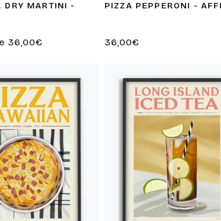
 DRY MARTINI -
PIZZA PEPPERONI - AFF
de 36,00€
Prix
36,00€
habituel