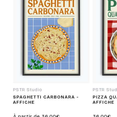
PSTR Studio
PSTR Stud
Fournisseur :
Fournisseur
SPAGHETTI CARBONARA -
PIZZA Q
AFFICHE
AFFICHE
Prix
À partir de 36,00€
Prix
36,00€