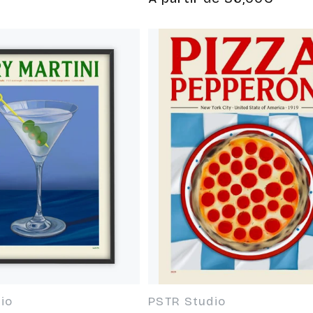
habituel
io
PSTR Studio
 :
Fournisseur :