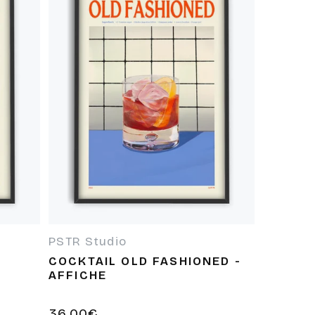
PSTR Studio
Fournisseur :
E
COCKTAIL OLD FASHIONED -
AFFICHE
Prix
36,00€