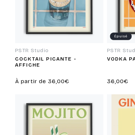
Épuisé
PSTR Studio
PSTR Stud
Fournisseur :
Fournisseur
COCKTAIL PICANTE -
VODKA PA
AFFICHE
Prix
À partir de 36,00€
Prix
36,00€
habituel
habituel