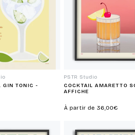
io
PSTR Studio
 :
Fournisseur :
 GIN TONIC -
COCKTAIL AMARETTO S
AFFICHE
Prix
À partir de 36,00€
habituel