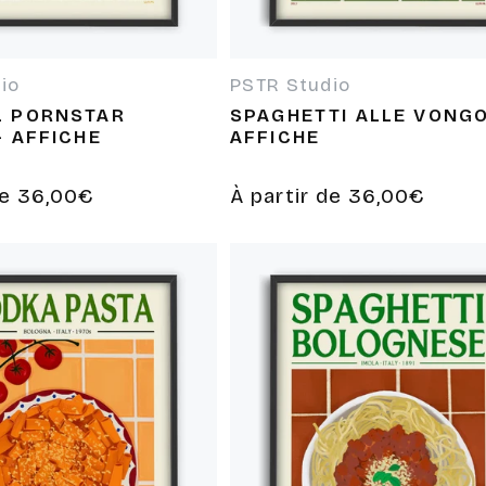
io
PSTR Studio
 :
Fournisseur :
L PORNSTAR
SPAGHETTI ALLE VONGO
- AFFICHE
AFFICHE
de 36,00€
Prix
À partir de 36,00€
habituel