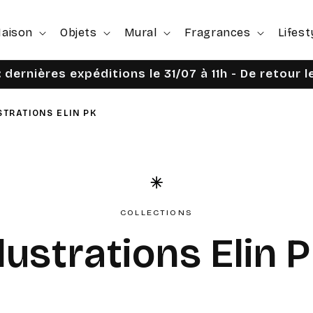
aison
Objets
Mural
Fragrances
Lifest
 dernières expéditions le 31/07 à 11h - De retour 
STRATIONS ELIN PK
COLLECTIONS
C
llustrations Elin 