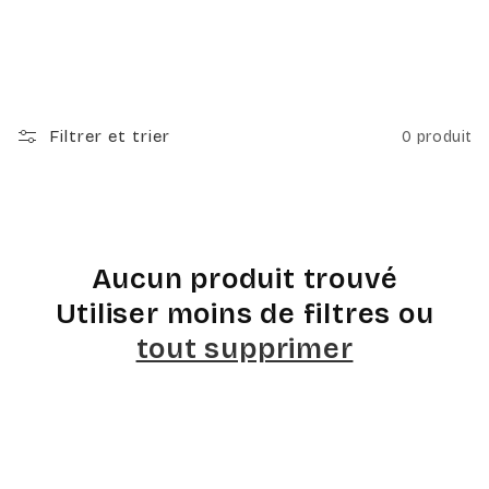
l
l
e
Filtrer et trier
0 produit
c
t
Aucun produit trouvé
i
Utiliser moins de filtres ou
tout supprimer
o
n
: