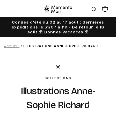
Ignorer et
passer au
Panier
contenu
Congés d'été du 02 au 17 août : dernières
expéditions le 31/07 à 11h - De retour le 18
août ⛱️ Bonnes Vacances ⛱️
ACCUEIL
/
ILLUSTRATIONS ANNE-SOPHIE RICHARD
COLLECTIONS
C
Illustrations Anne-
o
Sophie Richard