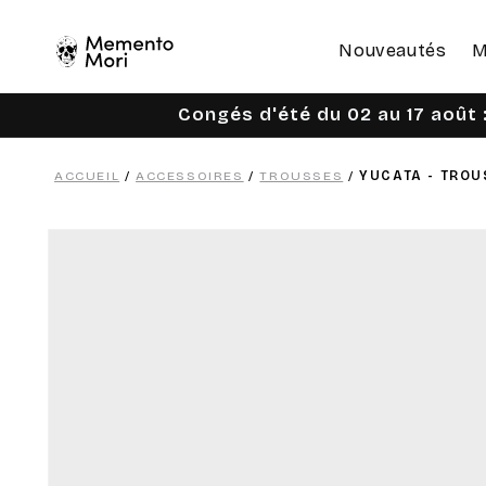
Ignorer et
passer au
contenu
Nouveautés
M
Congés d'été du 02 au 17 août :
ACCUEIL
/
ACCESSOIRES
/
TROUSSES
/
YUCATA - TROU
Passer aux
informations
produits