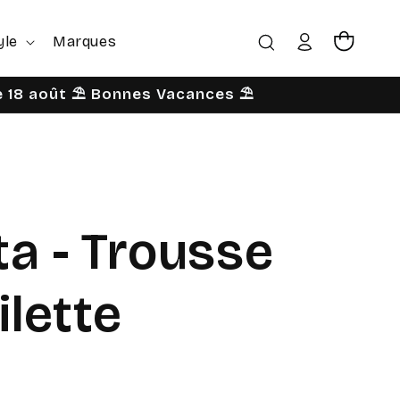
yle
Marques
Connexion
Panier
le 18 août ⛱️ Bonnes Vacances ⛱️
a - Trousse
ilette