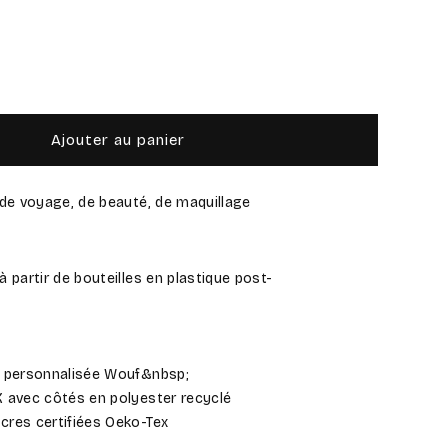
gmenter
ntité
Ajouter au panier
cata
ousse
 de voyage, de beauté, de maquillage
lette
à partir de bouteilles en plastique post-
e
m personnalisée Wouf&nbsp;
K avec côtés en polyester recyclé
cres certifiées Oeko-Tex