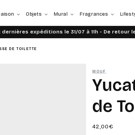
aison
Objets
Mural
Fragrances
Lifest
 dernières expéditions le 31/07 à 11h - De retour 
SSE DE TOILETTE
WOUF
Yucat
de To
Prix
42,00€
habituel