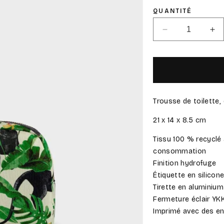
QUANTITÉ
Réduire
Au
la
la
quantité
qua
de
de
Yucata
Yu
-
-
Trousse
Tr
Trousse de toilette,
de
de
Toilette
Toi
21 x 14 x 8.5 cm
Tissu 100 % recyclé 
consommation
Finition hydrofuge
Étiquette en silicon
Tirette en aluminiu
Fermeture éclair YK
Imprimé avec des en