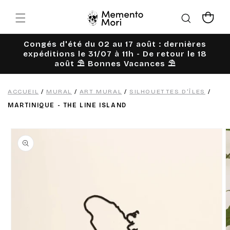
Ignorer et
passer au
Panier
contenu
Congés d'été du 02 au 17 août : dernières
expéditions le 31/07 à 11h - De retour le 18
août ⛱️ Bonnes Vacances ⛱️
ACCUEIL
/
MURAL
/
ART MURAL
/
SILHOUETTES D'ÎLES
/
MARTINIQUE - THE LINE ISLAND
Passer aux
informations
produits