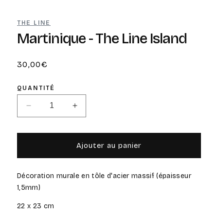
une
u
fenêtre
f
modale
m
THE LINE
Martinique - The Line Island
Prix
30,00€
habituel
QUANTITÉ
Réduire
Augmenter
la
la
quantité
quantité
de
de
Ajouter au panier
Martinique
Martinique
-
-
The
The
Décoration murale en tôle d'acier massif (épaisseur
Line
Line
1,5mm)
Island
Island
22 x 23 cm