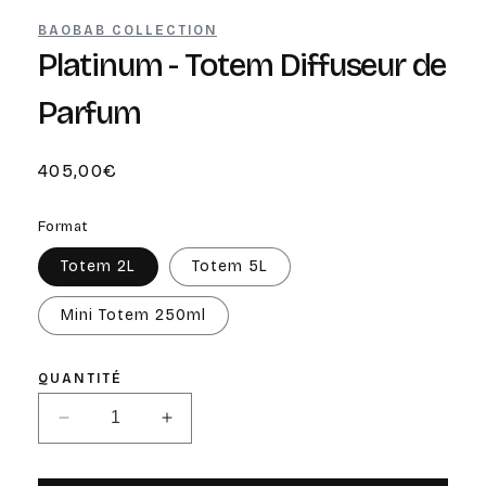
modale
m
BAOBAB COLLECTION
Platinum - Totem Diffuseur de
Parfum
Prix
405,00€
habituel
Format
Totem 2L
Totem 5L
Mini Totem 250ml
QUANTITÉ
Réduire
Augmenter
la
la
quantité
quantité