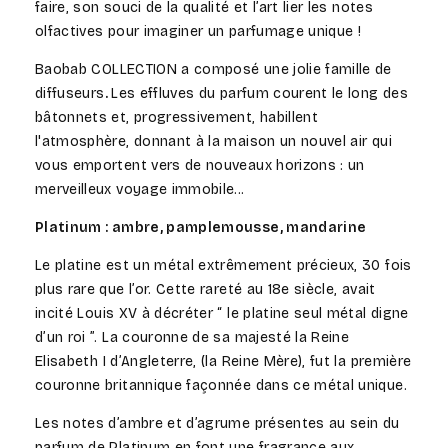
faire, son souci de la qualité et l’art lier les notes
olfactives pour imaginer un parfumage unique !
Baobab
COLLECTION
a composé une jolie famille de
diffuseurs
.
Les effluves du parfum courent le long des
bâtonnets et, progressivement, habillent
l'atmosphère, donnant à la maison un nouvel air qui
vous emportent vers de nouveaux horizons : un
merveilleux voyage immobile...
Platinum :
ambre, pamplemousse,
mandarine
Le platine
est un métal extrêmement
précieux
, 30 fois
plus rare que l’or. Cette rareté au 18
e
siècle, avait
incité Louis XV à décréter “ le platine seul métal digne
d’un roi ”. La couronne de sa majesté la Reine
Elisabeth I d’Angleterre, (la Reine Mère), fut la première
couronne britannique façonnée dans ce métal unique.
Les notes d’ambre et d’agrume présentes au sein du
parfum de Platinum en font une fragrance aux