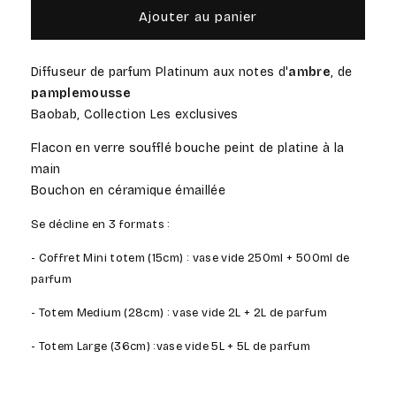
de
de
Ajouter au panier
Platinum
Platinum
-
-
Totem
Totem
Diffuseur de parfum Platinum aux notes d'
ambre
, de
Diffuseur
Diffuseur
pamplemousse
de
de
Baobab, Collection Les exclusives
Parfum
Parfum
Flacon en verre soufflé bouche peint de platine à la
main
Bouchon en céramique émaillée
Se décline en 3 formats :
- Coffret Mini totem (15cm) : vase vide 250ml + 500ml de
parfum
- Totem Medium (28cm) :
vase vide
2L + 2L de parfum
- Totem Large (36cm) :
vase vide
5L + 5L de parfum