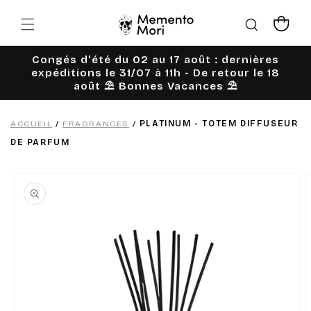
Ignorer et
passer au
Panier
contenu
Congés d'été du 02 au 17 août : dernières
expéditions le 31/07 à 11h - De retour le 18
août ⛱️ Bonnes Vacances ⛱️
ACCUEIL
/
FRAGRANCES
/
PLATINUM - TOTEM DIFFUSEUR
DE PARFUM
Passer aux
informations
produits