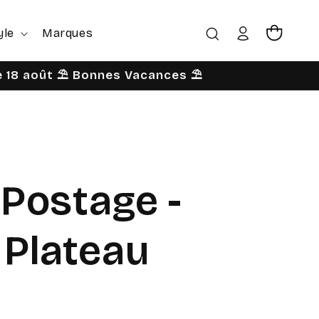
yle
Marques
Connexion
Panier
le 18 août ⛱️ Bonnes Vacances ⛱️
 Postage -
 Plateau