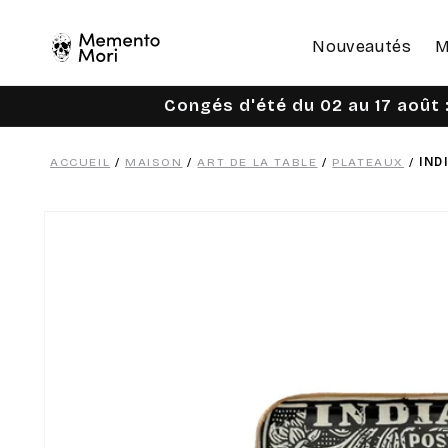
Ignorer et
passer au
contenu
Nouveautés
M
Congés d'été du 02 au 17 août :
ACCUEIL
/
MAISON
/
ART DE LA TABLE
/
PLATEAUX
/
IND
Passer aux
informations
produits