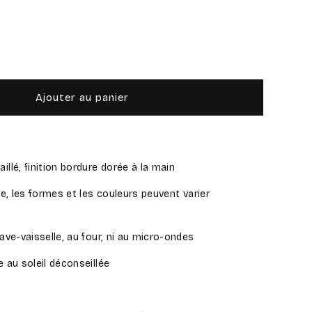
gmenter
ntité
Ajouter au panier
ia
stage
mi
ateau
llé, finition bordure dorée à la main
le, les formes et les couleurs peuvent varier
ave-vaisselle, au four, ni au micro-ondes
 au soleil déconseillée