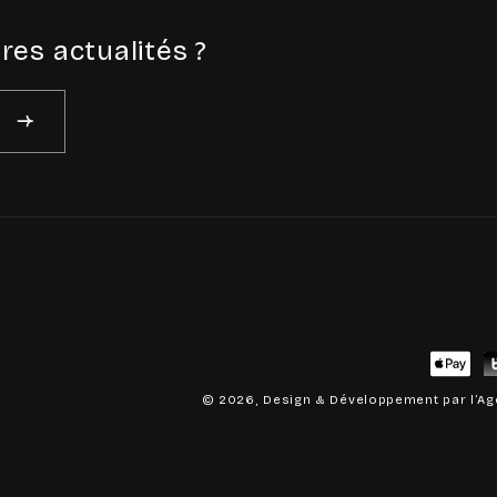
res actualités ?
Moyen
de
© 2026, Design & Développement par
l’A
paieme