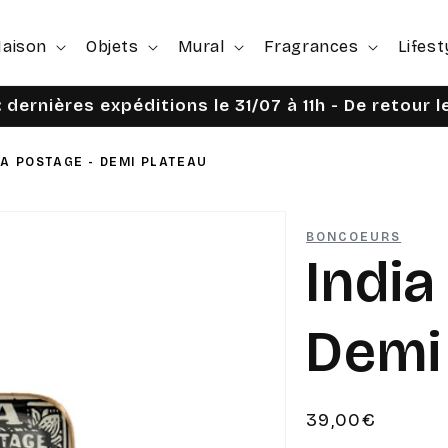
aison
Objets
Mural
Fragrances
Lifest
 dernières expéditions le 31/07 à 11h - De retour 
IA POSTAGE - DEMI PLATEAU
BONCOEURS
India
Demi
Prix
39,00€
habituel