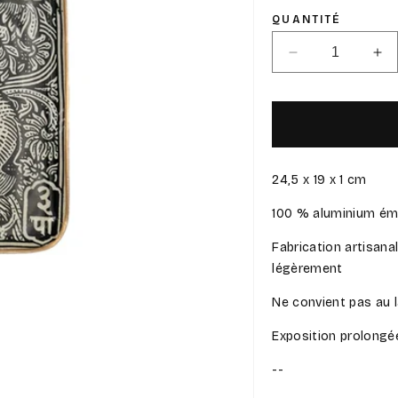
QUANTITÉ
Réduire
Au
la
la
quantité
qua
de
de
India
Ind
Postage
Po
-
-
24,5 x 19 x 1 cm
Demi
De
Plateau
Pl
100 % aluminium émai
Fabrication artisana
légèrement
Ne convient pas au l
Exposition prolongée
--