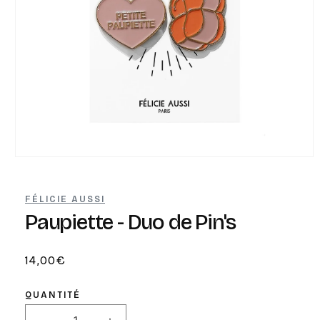
Ouvrir
le
média
1
FÉLICIE AUSSI
dans
une
Paupiette - Duo de Pin's
fenêtre
modale
Prix
14,00€
habituel
QUANTITÉ