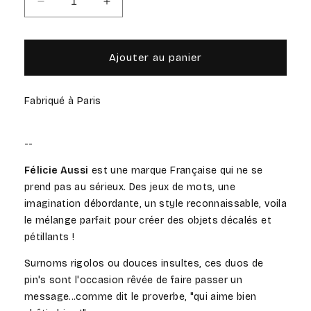
Réduire
Augmenter
la
la
quantité
quantité
de
de
Ajouter au panier
Paupiette
Paupiette
-
-
Duo
Duo
Fabriqué à Paris
de
de
Pin&#39;s
Pin&#39;s
--
Félicie Aussi
est une marque Française qui ne se
prend pas au sérieux. Des jeux de mots, une
imagination débordante, un style reconnaissable, voila
le mélange parfait pour créer des objets décalés et
pétillants !
Surnoms rigolos ou douces insultes, ces duos de
pin's sont l'occasion rêvée de faire passer un
message...comme dit le proverbe, "qui aime bien