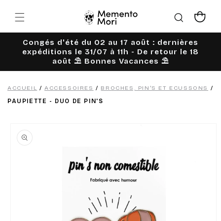
Ignorer et
passer au
Panier
contenu
Congés d'été du 02 au 17 août : dernières
expéditions le 31/07 à 11h - De retour le 18
août ⛱️ Bonnes Vacances ⛱️
ACCUEIL
/
ACCESSOIRES
/
BROCHES, PIN'S ET ECUSSONS
/
PAUPIETTE - DUO DE PIN'S
Passer aux
informations
produits