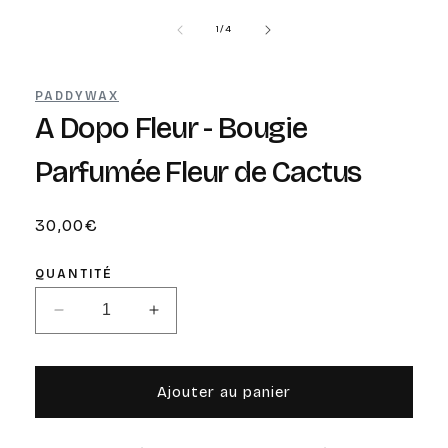
de
1
/
4
PADDYWAX
A Dopo Fleur - Bougie
Parfumée Fleur de Cactus
Prix
30,00€
habituel
QUANTITÉ
Réduire
Augmenter
la
la
quantité
quantité
de
de
Ajouter au panier
A
A
Dopo
Dopo
Fleur
Fleur