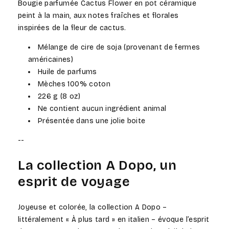
Bougie parfumée Cactus Flower en pot céramique
-
-
peint à la main, aux notes fraîches et florales
Bougie
Bougie
inspirées de la fleur de cactus.
Parfumée
Parfumée
Fleur
Fleur
Mélange de cire de soja (provenant de fermes
de
de
américaines)
Cactus
Cactus
Huile de parfums
Mèches 100% coton
226 g (8 oz)
Ne contient aucun ingrédient animal
Présentée dans une jolie boite
--
La collection A Dopo, un
esprit de voyage
Joyeuse et colorée, la collection A Dopo –
littéralement « À plus tard » en italien – évoque l’esprit