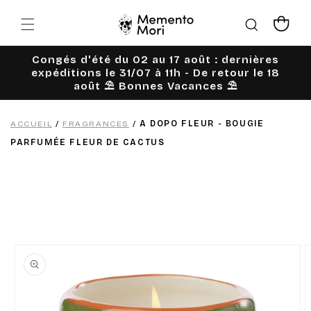
Ignorer et
passer au
Panier
contenu
Congés d'été du 02 au 17 août : dernières
expéditions le 31/07 à 11h - De retour le 18
août ⛱️ Bonnes Vacances ⛱️
ACCUEIL
/
FRAGRANCES
/
A DOPO FLEUR - BOUGIE
PARFUMÉE FLEUR DE CACTUS
Passer aux
informations
produits