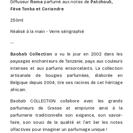
Diffuseur
Roma
parfumé aux notes de
Patchouli,
-
-
Fève Tonka et Coriandre
Collection
Collection
My
My
250ml
First
First
Baobab
Baobab
Réalisé à la main - Verre sérigraphié
--
Baobab Collection
a vu le jour en 2002 dans les
paysages enchanteurs de Tanzanie, pays aux couleurs
intenses et aux parfums ensorcelants. La collection
artisanale de bougies parfumées, élaborée en
Belgique depuis 2004, tire ses racines de cet héritage
africain.
Baobab
COLLECTION
collabore avec les grands
parfumeurs de Grasse et emprunte ainsi à la
parfumerie traditionnelle son exigence, son savoir-
faire, son souci de la qualité et l’art lier les notes
olfactives pour imaginer un parfumage unique !