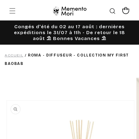
Ignorer et
passer au
Panier
contenu
Congés d'été du 02 au 17 août : dernières
expéditions le 31/07 à 11h - De retour le 18
août ⛱️ Bonnes Vacances ⛱️
ACCUEIL
/
ROMA - DIFFUSEUR - COLLECTION MY FIRST
BAOBAB
Passer aux
informations
produits