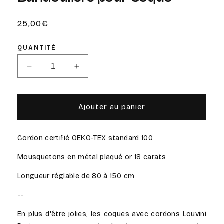
Prix
25,00€
habituel
QUANTITÉ
Réduire
Augmenter
la
la
quantité
quantité
de
de
Ajouter au panier
Tessa
Tessa
Turquoise
Turquoise
-
-
Cordon certifié OEKO-TEX standard 100
Cordon
Cordon
Bandoulière
Bandoulière
Mousquetons en métal plaqué or 18 carats
pour
pour
Coque
Coque
Longueur réglable de 80 à 150 cm
--
En plus d'être jolies, les coques avec cordons Louvini