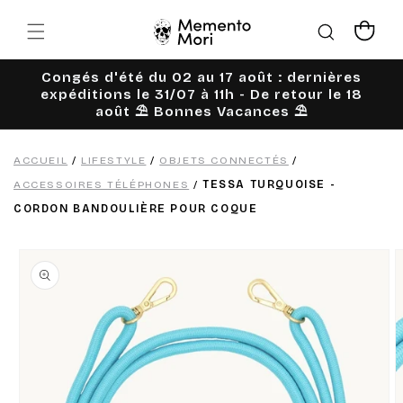
Ignorer et
passer au
Panier
contenu
Congés d'été du 02 au 17 août : dernières
expéditions le 31/07 à 11h - De retour le 18
août ⛱️ Bonnes Vacances ⛱️
ACCUEIL
/
LIFESTYLE
/
OBJETS CONNECTÉS
/
ACCESSOIRES TÉLÉPHONES
/
TESSA TURQUOISE -
CORDON BANDOULIÈRE POUR COQUE
Passer aux
informations
produits