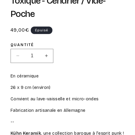
Toxique - Cendrier / Vide-
fenêtre
modale
Poche
Prix
49,00€
Épuisé
habituel
QUANTITÉ
Réduire
Augmenter
la
la
quantité
quantité
En céramique
de
de
Toxique
Toxique
26 x 9 cm (environ)
-
-
Cendrier
Cendrier
Convient au lave-vaisselle et micro-ondes
/
/
Vide-
Vide-
Fabrication artisanale en Allemagne
Poche
Poche
--
Kühn Keramik
, une collection baroque à l'esprit punk !