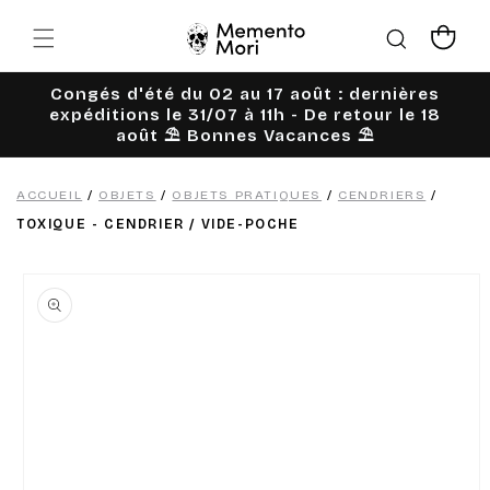
Ignorer et
passer au
Panier
contenu
Congés d'été du 02 au 17 août : dernières
expéditions le 31/07 à 11h - De retour le 18
août ⛱️ Bonnes Vacances ⛱️
ACCUEIL
/
OBJETS
/
OBJETS PRATIQUES
/
CENDRIERS
/
TOXIQUE - CENDRIER / VIDE-POCHE
Passer aux
informations
produits