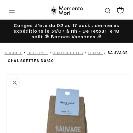
Ignorer et
passer au
Panier
contenu
Congés d'été du 02 au 17 août : dernières
expéditions le 31/07 à 11h - De retour le 18
août ⛱️ Bonnes Vacances ⛱️
ACCUEIL
/
LIFESTYLE
/
CHAUSSETTES
/
FEMME
/
SAUVAGE
- CHAUSSETTES 36/40
Passer aux
informations
produits