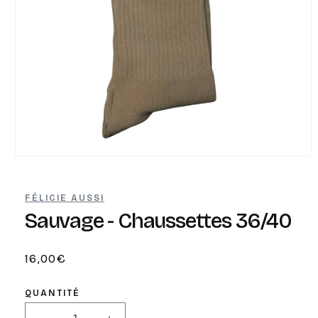
Ouvrir
le
média
1
FÉLICIE AUSSI
dans
une
Sauvage - Chaussettes 36/40
fenêtre
modale
Prix
16,00€
habituel
QUANTITÉ