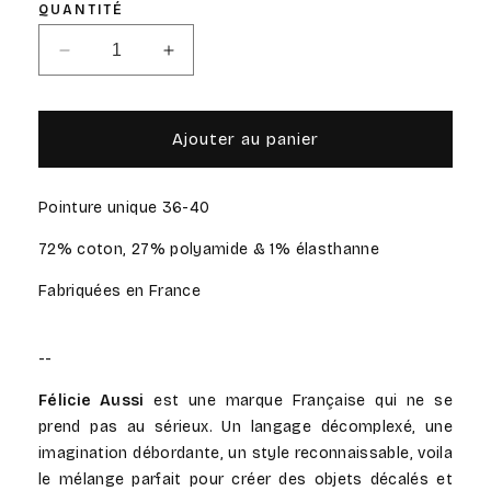
QUANTITÉ
Réduire
Augmenter
la
la
quantité
quantité
de
de
Ajouter au panier
Connasse
Connasse
-
-
Chaussettes
Chaussettes
Pointure unique 36-40
à
à
Paillettes
Paillettes
72% coton, 27% polyamide & 1% élasthanne
Fabriquées en France
--
Félicie Aussi
est une marque Française qui ne se
prend pas au sérieux. Un langage décomplexé, une
imagination débordante, un style reconnaissable, voila
le mélange parfait pour créer des objets décalés et