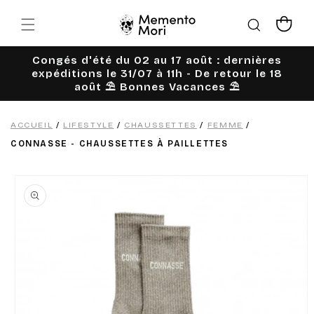
Ignorer et
passer au
Panier
contenu
Congés d'été du 02 au 17 août : dernières
expéditions le 31/07 à 11h - De retour le 18
août ⛱️ Bonnes Vacances ⛱️
ACCUEIL
/
LIFESTYLE
/
CHAUSSETTES
/
FEMME
/
CONNASSE - CHAUSSETTES À PAILLETTES
Passer aux
informations
produits