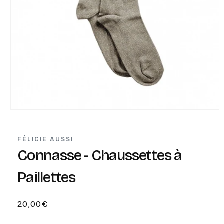
Ouvrir
le
média
1
FÉLICIE AUSSI
dans
une
Connasse - Chaussettes à
fenêtre
modale
Paillettes
Prix
20,00€
habituel