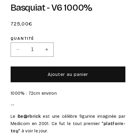
Basquiat - V6 1000%
Prix
725,00€
habituel
QUANTITÉ
Réduire
Augmenter
la
la
quantité
quantité
de
de
Ajouter au panier
Bearbrick
Bearbrick
Jean-
Jean-
Michel
Michel
1000% : 72cm environ
Basquiat
Basquiat
-
-
--
V6
V6
1000%
1000%
Le
Be@rbrick
est une célèbre figurine imaginée par
Medicom en 2001. Ce fut le tout premier "
platform-
toy
" à voir le jour.