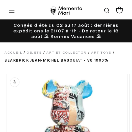
Ignorer et
passer au
Panier
contenu
Congés d'été du 02 au 17 août : dernières
expéditions le 31/07 à 11h - De retour le 18
août ⛱️ Bonnes Vacances ⛱️
ACCUEIL
/
OBJETS
/
ART ET COLLECTOR
/
ART TOYS
/
BEARBRICK JEAN-MICHEL BASQUIAT - V6 1000%
Passer aux
informations
produits