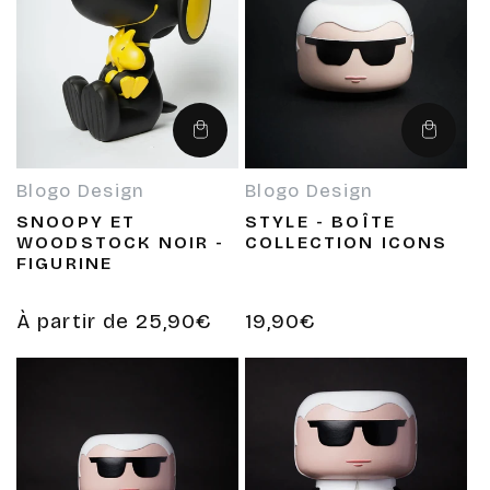
Choisir
Ajouter
des
au
options
panier
Blogo Design
Blogo Design
Fournisseur :
Fournisseur :
SNOOPY ET
STYLE - BOÎTE
WOODSTOCK NOIR -
COLLECTION ICONS
FIGURINE
Prix
À partir de 25,90€
Prix
19,90€
habituel
habituel