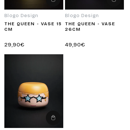
Ajouter
Ajouter
au
au
panier
panier
Blogo Design
Blogo Design
Fournisseur :
Fournisseur :
THE QUEEN - VASE 15
THE QUEEN - VASE
CM
26CM
Prix
29,90€
Prix
49,90€
habituel
habituel
Ajouter
au
panier