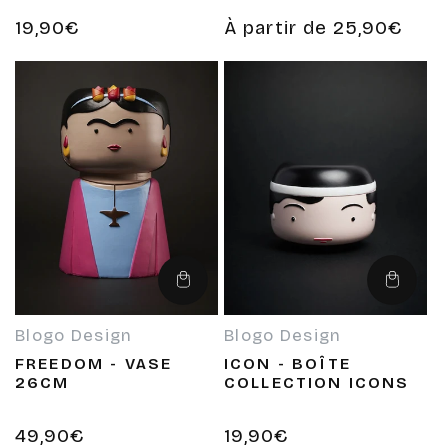
Prix
19,90€
Prix
À partir de 25,90€
habituel
habituel
Ajouter
Ajouter
au
au
panier
panier
Blogo Design
Blogo Design
Fournisseur :
Fournisseur :
FREEDOM - VASE
ICON - BOÎTE
26CM
COLLECTION ICONS
Prix
49,90€
Prix
19,90€