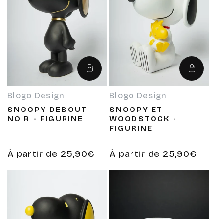
Choisir
Choisir
des
des
options
options
Blogo Design
Blogo Design
Fournisseur :
Fournisseur :
SNOOPY DEBOUT
SNOOPY ET
NOIR - FIGURINE
WOODSTOCK -
FIGURINE
Prix
À partir de 25,90€
Prix
À partir de 25,90€
habituel
habituel