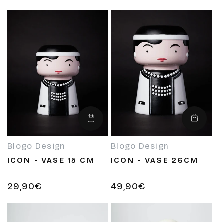
habituel
habituel
Ajouter
Ajouter
au
au
panier
panier
Blogo Design
Blogo Design
Fournisseur :
Fournisseur :
ICON - VASE 15 CM
ICON - VASE 26CM
Prix
29,90€
Prix
49,90€
habituel
habituel