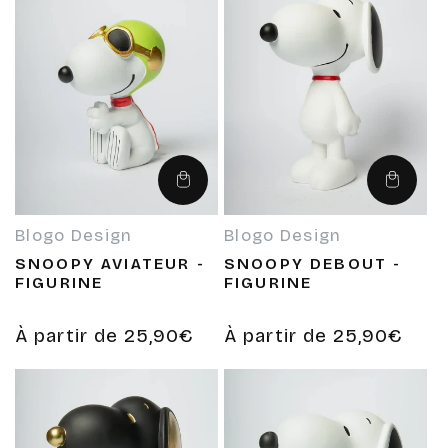
Choisir
Choisir
des
des
options
options
Blogo Design
Blogo Design
Fournisseur :
Fournisseur :
SNOOPY AVIATEUR -
SNOOPY DEBOUT -
FIGURINE
FIGURINE
Prix
À partir de 25,90€
Prix
À partir de 25,90€
habituel
habituel