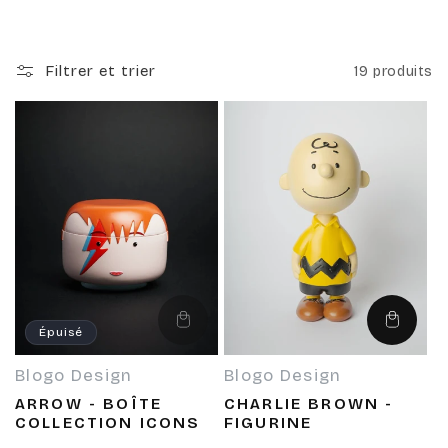
l
l
Filtrer et trier
19 produits
e
c
t
i
o
Épuisé
Choisir
Épuisé
des
options
Blogo Design
Blogo Design
n
Fournisseur :
Fournisseur :
ARROW - BOÎTE
CHARLIE BROWN -
COLLECTION ICONS
FIGURINE
: