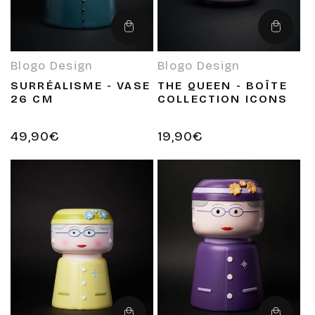
Ajouter
Ajouter
au
au
panier
panier
Blogo Design
Blogo Design
Fournisseur :
Fournisseur :
SURRÉALISME - VASE
THE QUEEN - BOÎTE
26 CM
COLLECTION ICONS
Prix
49,90€
Prix
19,90€
habituel
habituel