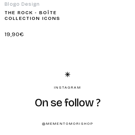
Blogo Design
Fournisseur :
THE ROCK - BOÎTE
COLLECTION ICONS
Prix
19,90€
habituel
INSTAGRAM
On se follow ?
@MEMENTOMORISHOP