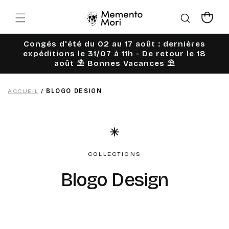
Ignorer et
passer au
Panier
contenu
Congés d'été du 02 au 17 août : dernières
expéditions le 31/07 à 11h - De retour le 18
août ⛱️ Bonnes Vacances ⛱️
ACCUEIL
/
BLOGO DESIGN
COLLECTIONS
C
Blogo Design
o